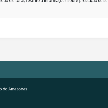
íodo eleitoral, restrito a informações sobre prestação de se
mo do Amazonas