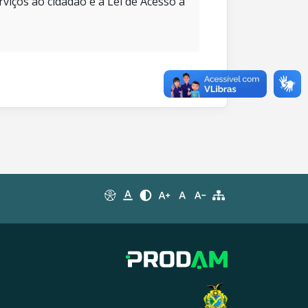
rviços ao cidadão e à Lei de Acesso à