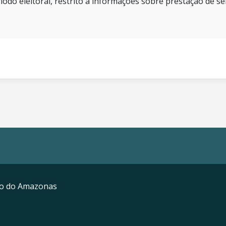
íodo eleitoral, restrito a informações sobre prestação de se
mo do Amazonas