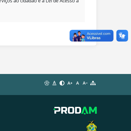
rviços ao cidadão e à Lei de Acesso à