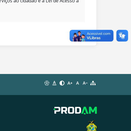
rviços ao cidadão e à Lei de Acesso à