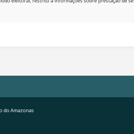
íodo eleitoral, restrito a informações sobre prestação de se
mo do Amazonas