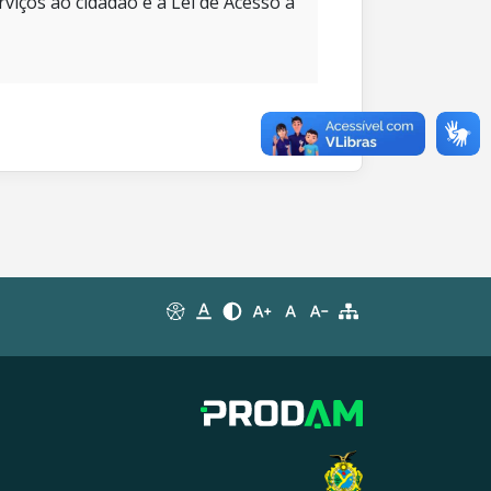
rviços ao cidadão e à Lei de Acesso à