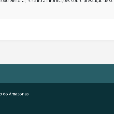
íodo eleitoral, restrito a informações sobre prestação de se
mo do Amazonas