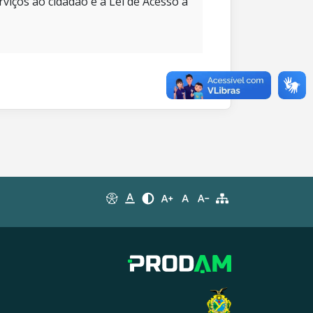
rviços ao cidadão e à Lei de Acesso à