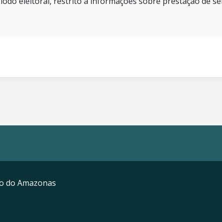
íodo eleitoral, restrito a informações sobre prestação de se
mo do Amazonas