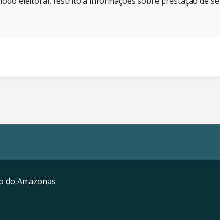
íodo eleitoral, restrito a informações sobre prestação de se
mo do Amazonas