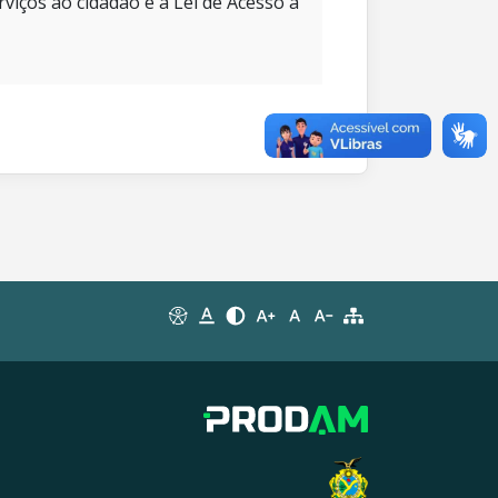
rviços ao cidadão e à Lei de Acesso à