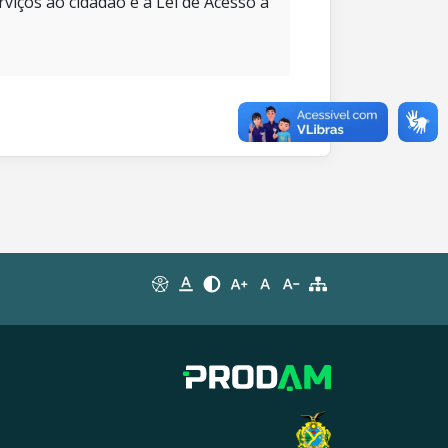
rviços ao cidadão e à Lei de Acesso à