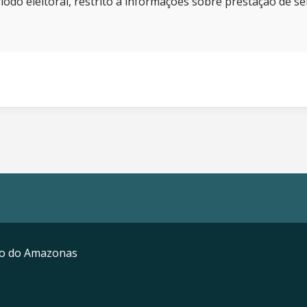
íodo eleitoral, restrito a informações sobre prestação de se
mo do Amazonas