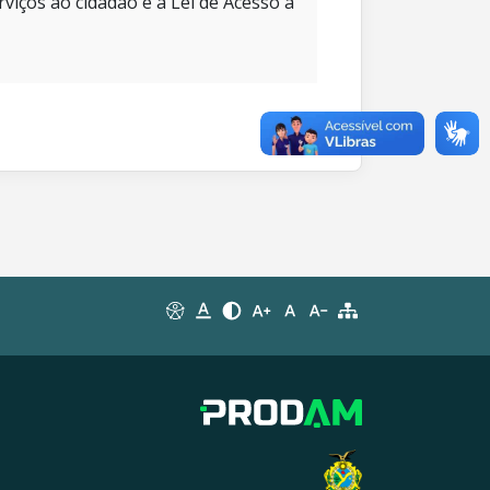
rviços ao cidadão e à Lei de Acesso à