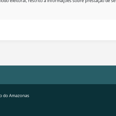
íodo eleitoral, restrito a informações sobre prestação de se
mo do Amazonas