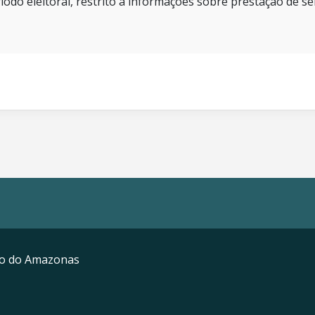
íodo eleitoral, restrito a informações sobre prestação de se
mo do Amazonas