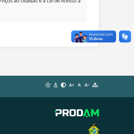
rviços ao cidadão e à Lei de Acesso à