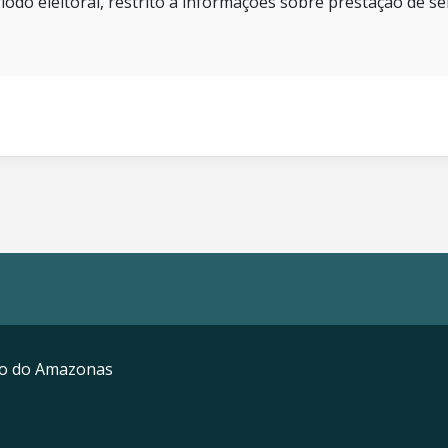
íodo eleitoral, restrito a informações sobre prestação de se
mo do Amazonas