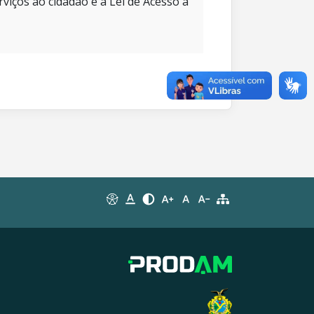
rviços ao cidadão e à Lei de Acesso à