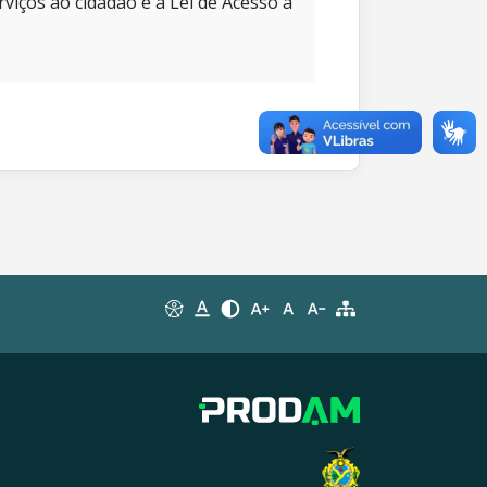
rviços ao cidadão e à Lei de Acesso à