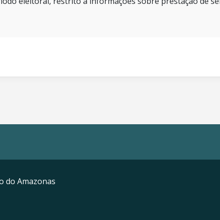
íodo eleitoral, restrito a informações sobre prestação de se
mo do Amazonas