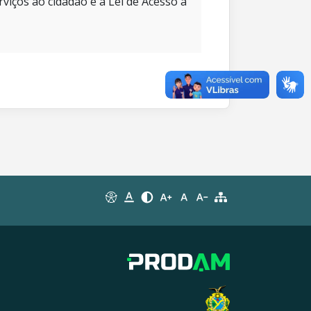
rviços ao cidadão e à Lei de Acesso à