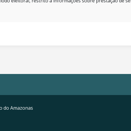
íodo eleitoral, restrito a informações sobre prestação de se
mo do Amazonas