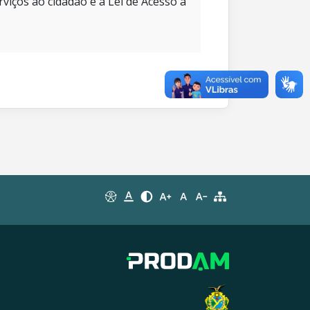
rviços ao cidadão e à Lei de Acesso à