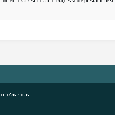
íodo eleitoral, restrito a informações sobre prestação de se
mo do Amazonas