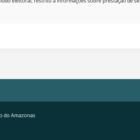
íodo eleitoral, restrito a informações sobre prestação de se
mo do Amazonas