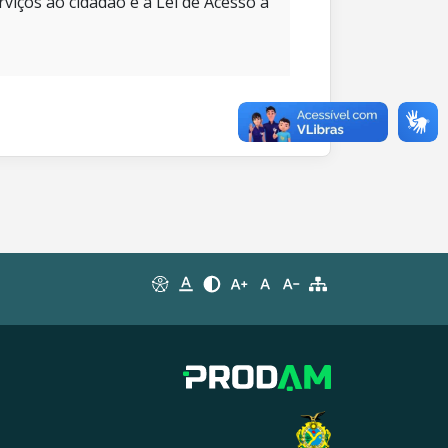
rviços ao cidadão e à Lei de Acesso à