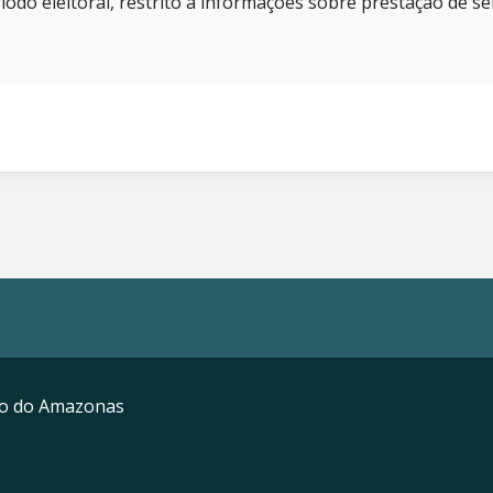
íodo eleitoral, restrito a informações sobre prestação de se
mo do Amazonas