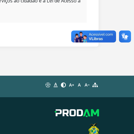
rviços ao cidadão e à Lei de Acesso à