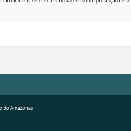
íodo eleitoral, restrito a informações sobre prestação de se
mo do Amazonas