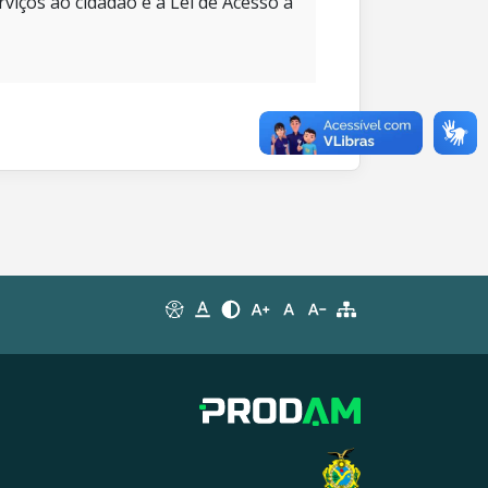
rviços ao cidadão e à Lei de Acesso à