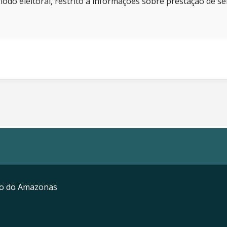
íodo eleitoral, restrito a informações sobre prestação de se
mo do Amazonas