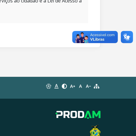
rviços ao cidadão e à Lei de Acesso à