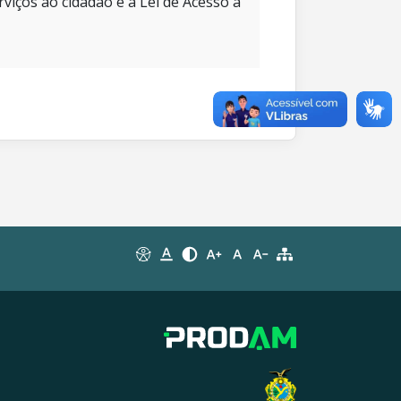
rviços ao cidadão e à Lei de Acesso à