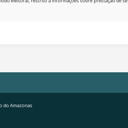
íodo eleitoral, restrito a informações sobre prestação de se
mo do Amazonas