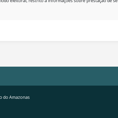
íodo eleitoral, restrito a informações sobre prestação de se
mo do Amazonas