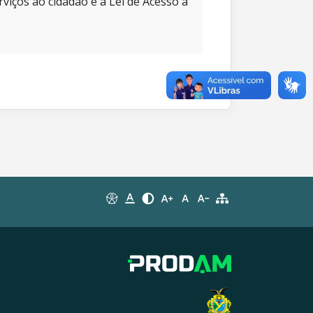
rviços ao cidadão e à Lei de Acesso à