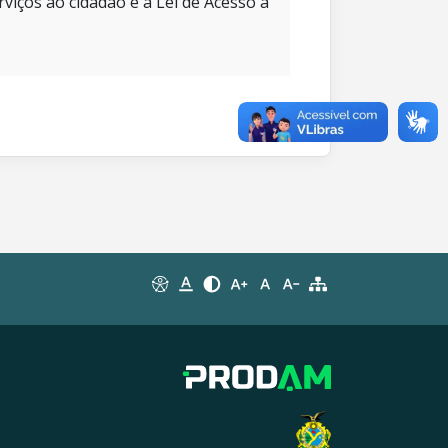
rviços ao cidadão e à Lei de Acesso à