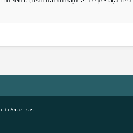
íodo eleitoral, restrito a informações sobre prestação de se
mo do Amazonas