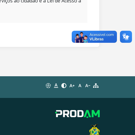
rviços ao cidadão e à Lei de Acesso à