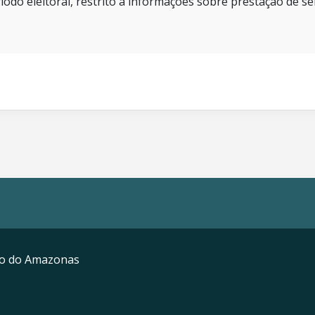
íodo eleitoral, restrito a informações sobre prestação de se
mo do Amazonas