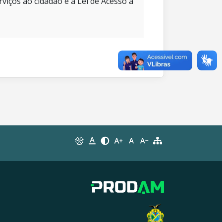
rviços ao cidadão e à Lei de Acesso à