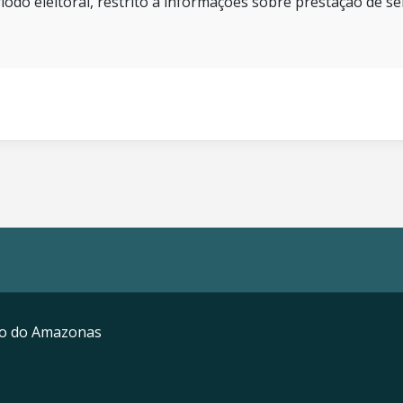
íodo eleitoral, restrito a informações sobre prestação de se
mo do Amazonas