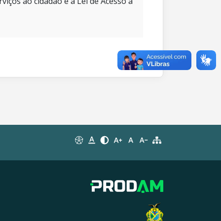
rviços ao cidadão e à Lei de Acesso à