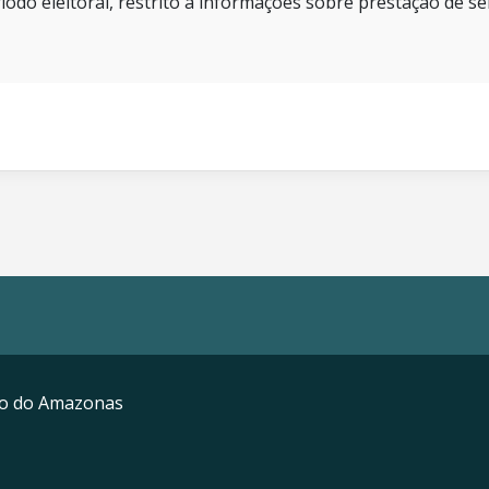
íodo eleitoral, restrito a informações sobre prestação de se
mo do Amazonas