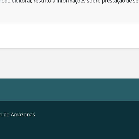
íodo eleitoral, restrito a informações sobre prestação de se
mo do Amazonas