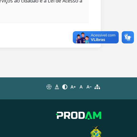
rviços ao cidadão e à Lei de Acesso à