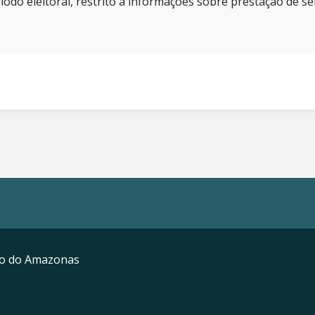
íodo eleitoral, restrito a informações sobre prestação de se
mo do Amazonas