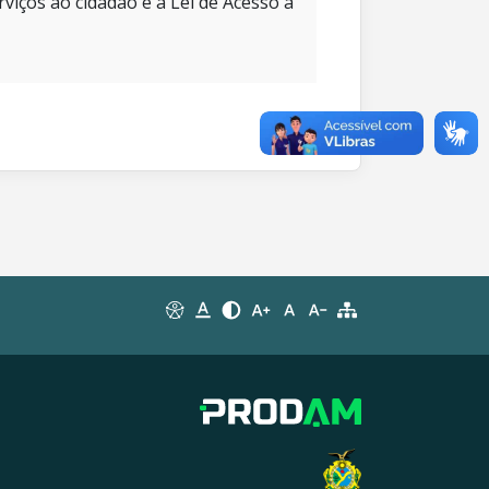
rviços ao cidadão e à Lei de Acesso à