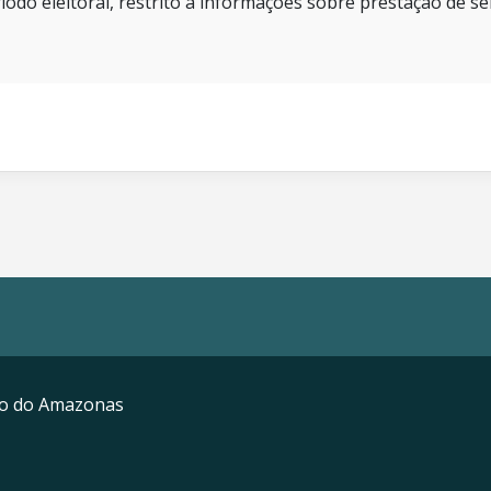
íodo eleitoral, restrito a informações sobre prestação de se
mo do Amazonas