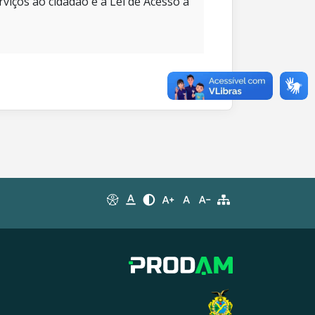
rviços ao cidadão e à Lei de Acesso à