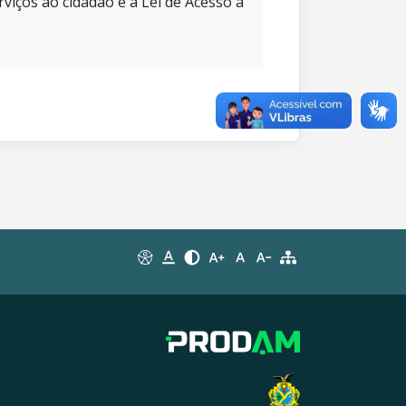
rviços ao cidadão e à Lei de Acesso à