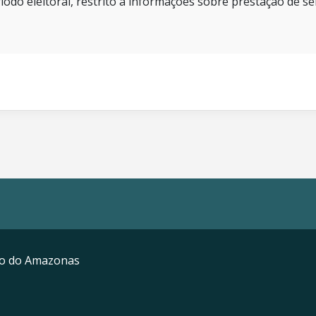
íodo eleitoral, restrito a informações sobre prestação de se
mo do Amazonas