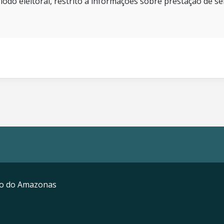
íodo eleitoral, restrito a informações sobre prestação de se
mo do Amazonas