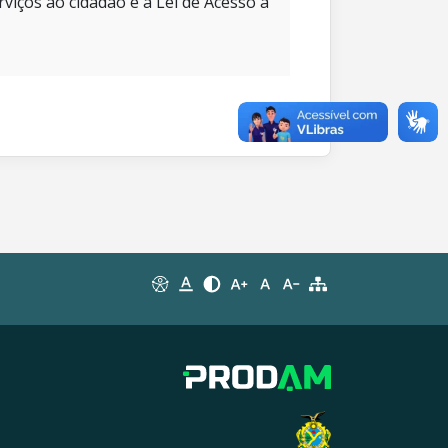
rviços ao cidadão e à Lei de Acesso à