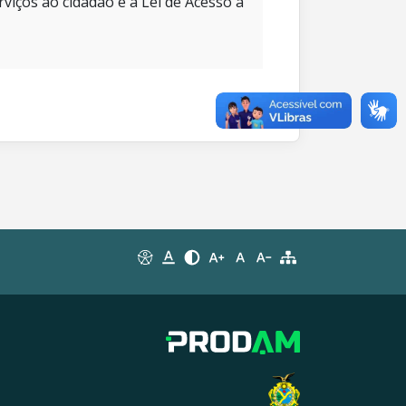
rviços ao cidadão e à Lei de Acesso à