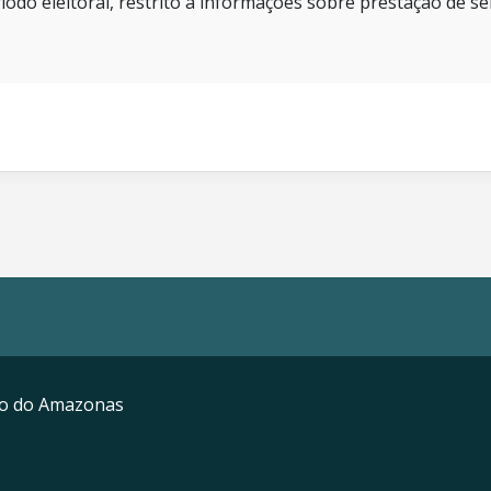
íodo eleitoral, restrito a informações sobre prestação de se
mo do Amazonas