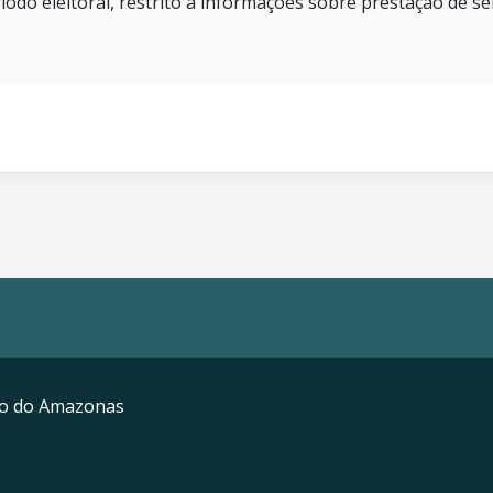
íodo eleitoral, restrito a informações sobre prestação de se
mo do Amazonas