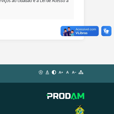
rviços ao cidadão e à Lei de Acesso à