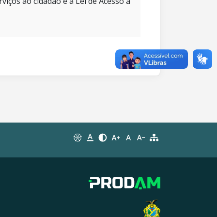
rviços ao cidadão e à Lei de Acesso à