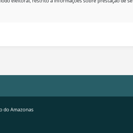
íodo eleitoral, restrito a informações sobre prestação de se
mo do Amazonas