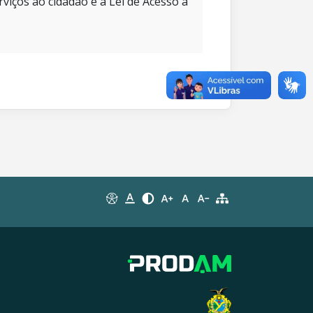
rviços ao cidadão e à Lei de Acesso à