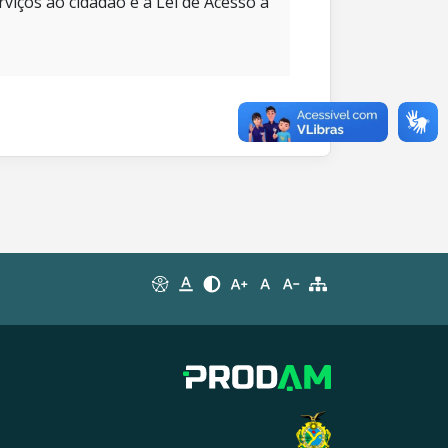
rviços ao cidadão e à Lei de Acesso à