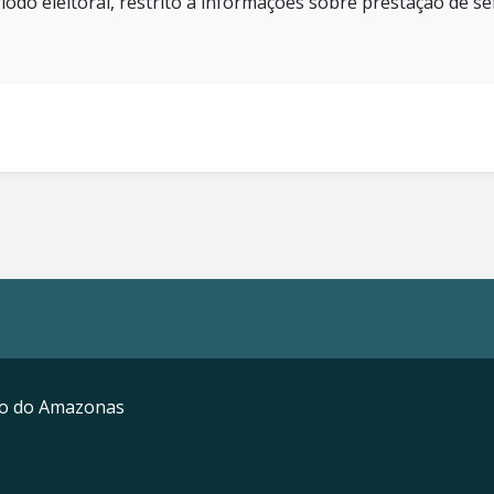
íodo eleitoral, restrito a informações sobre prestação de se
mo do Amazonas