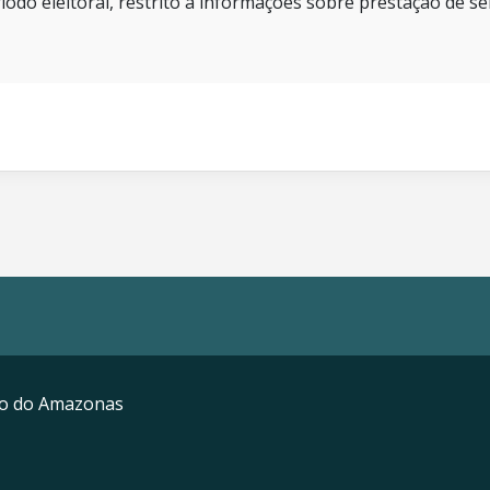
íodo eleitoral, restrito a informações sobre prestação de se
mo do Amazonas