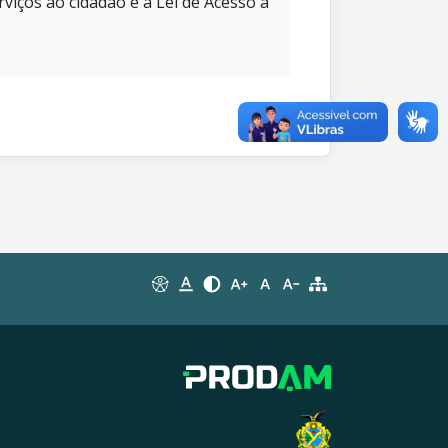
rviços ao cidadão e à Lei de Acesso à