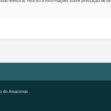
íodo eleitoral, restrito a informações sobre prestação de se
mo do Amazonas