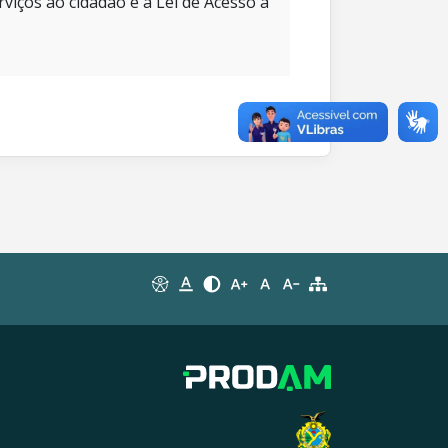
rviços ao cidadão e à Lei de Acesso à