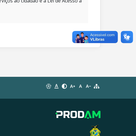
rviços ao cidadão e à Lei de Acesso à