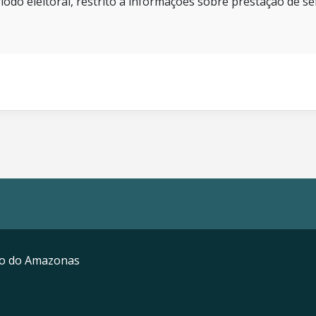
íodo eleitoral, restrito a informações sobre prestação de se
mo do Amazonas