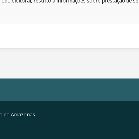
íodo eleitoral, restrito a informações sobre prestação de se
mo do Amazonas