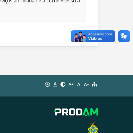
rviços ao cidadão e à Lei de Acesso à