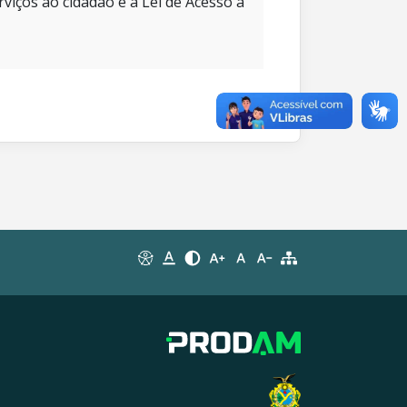
rviços ao cidadão e à Lei de Acesso à