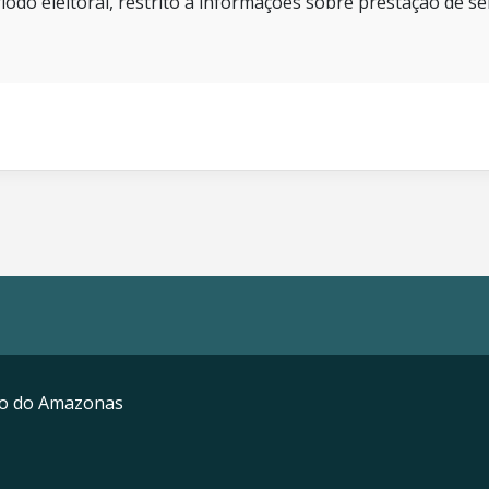
íodo eleitoral, restrito a informações sobre prestação de se
mo do Amazonas