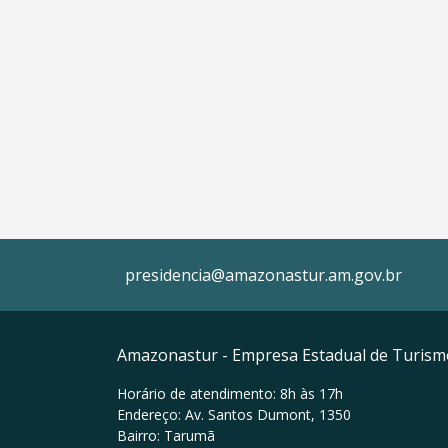
presidencia@amazonastur.am.gov.br
Amazonastur - Empresa Estadual de Turis
Horário de atendimento: 8h às 17h
Endereço: Av. Santos Dumont, 1350
Bairro: Tarumã