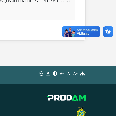
rviços ao cidadão e à Lei de Acesso à