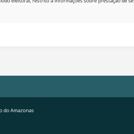
íodo eleitoral, restrito a informações sobre prestação de se
mo do Amazonas