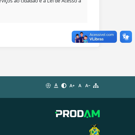
rviços ao cidadão e à Lei de Acesso à