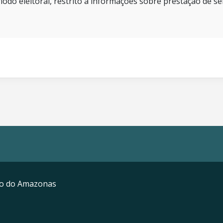
íodo eleitoral, restrito a informações sobre prestação de se
mo do Amazonas