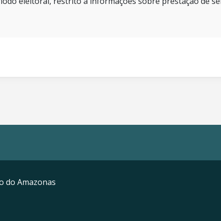
íodo eleitoral, restrito a informações sobre prestação de se
mo do Amazonas