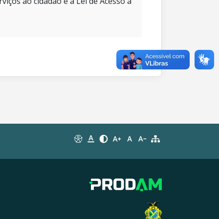
rviços ao cidadão e à Lei de Acesso à